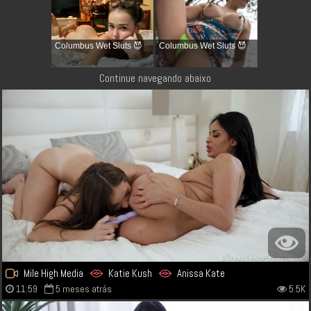
Columbus Wet Sluts 😈
Columbus Wet Sluts 😈
Continue navegando abaixo
Mile High Media
Katie Kush
Anissa Kate
11:59
5 meses atrás
5.5K