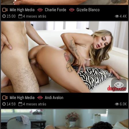
Mile High Media
Charlie Forde
Gizelle Blanco
15:00
4 meses atrás
4.4K
Mile High Media
Andi Avalon
14:59
4 meses atrás
6.0K