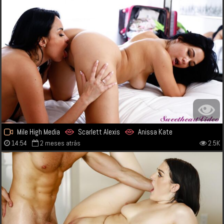
Mile High Media
Scarlett Alexis
Anissa Kate
14:54
2 meses atrás
2.5K