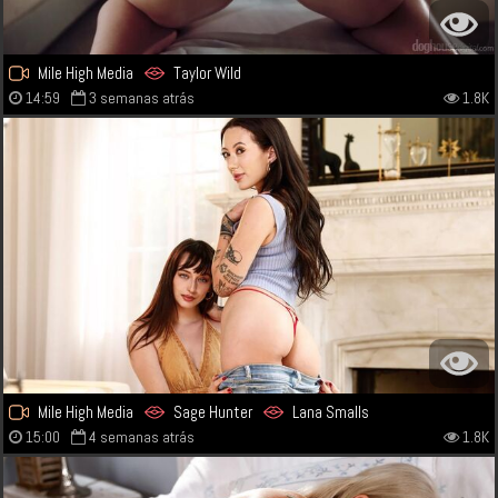
Mile High Media
Taylor Wild
14:59
3 semanas atrás
1.8K
Mile High Media
Sage Hunter
Lana Smalls
15:00
4 semanas atrás
1.8K