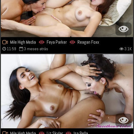
Mile High Media
Feya Parker
Reagan Foxx
11:59
3 meses atrás
3.1K
Mile High Media
Liz Skylar
Isa Bella