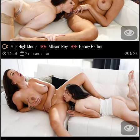
Mile High Media
Allison Rey
Penny Barber
14:59
7 meses atrás
5.2K