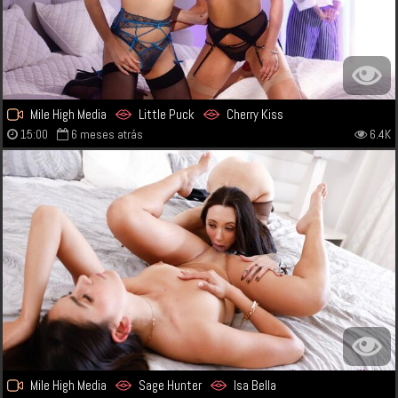
Mile High Media
Little Puck
Cherry Kiss
15:00
6 meses atrás
6.4K
Mile High Media
Sage Hunter
Isa Bella