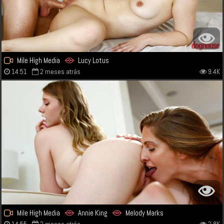
Mile High Media
Lucy Lotus
14:51
2 meses atrás
9.4K
Mile High Media
Annie King
Melody Marks