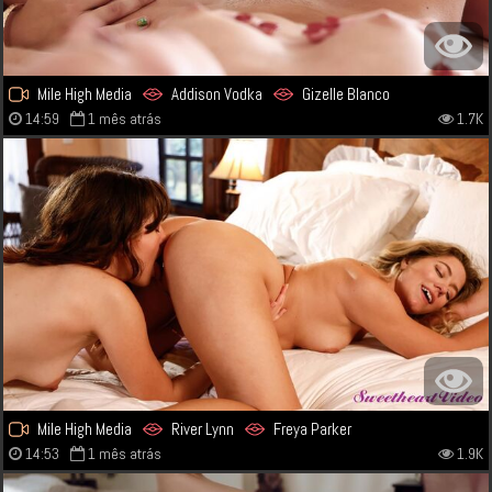
Mile High Media
Addison Vodka
Gizelle Blanco
14:59
1 mês atrás
1.7K
Mile High Media
River Lynn
Freya Parker
14:53
1 mês atrás
1.9K