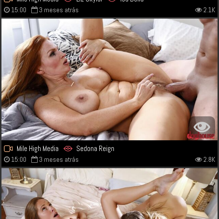
15:00
3 meses atrás
2.1K
Mile High Media
Sedona Reign
15:00
3 meses atrás
2.8K