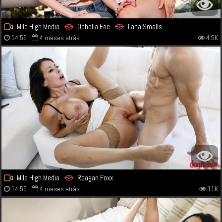
Mile High Media
Ophelia Fae
Lana Smalls
14:59
4 meses atrás
4.5K
Mile High Media
Reagan Foxx
14:59
4 meses atrás
11K