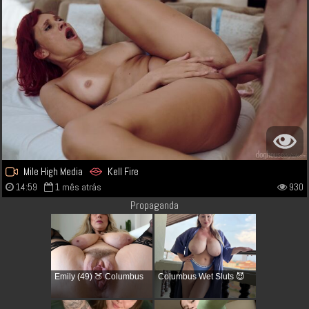
Mile High Media
Kell Fire
14:59
1 mês atrás
930
Propaganda
Emily (49) 🍑 Columbus
Columbus Wet Sluts 😈