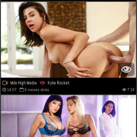
Mile High Media
Kylie Rocket
14:57
6 meses atrás
7.1K