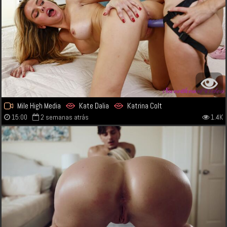
Mile High Media
Kate Dalia
Katrina Colt
15:00
2 semanas atrás
1.4K