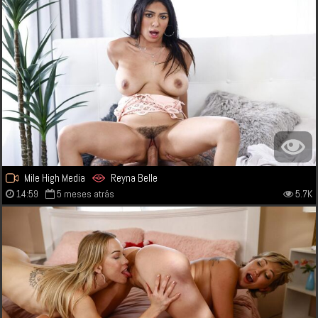
Mile High Media
Reyna Belle
14:59
5 meses atrás
5.7K