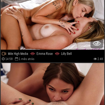
Mile High Media
Emma Rose
Lilly Bell
14:58
1 mês atrás
2.4K