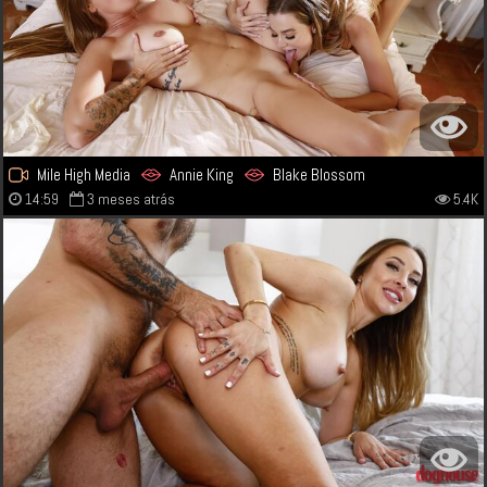
Mile High Media
Annie King
Blake Blossom
14:59
3 meses atrás
5.4K