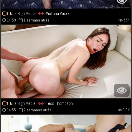
Mile High Media
Victoria Voxxx
14:59
1 semana atrás
554
Mile High Media
Tess Thompson
14:55
2 semanas atrás
3.3K