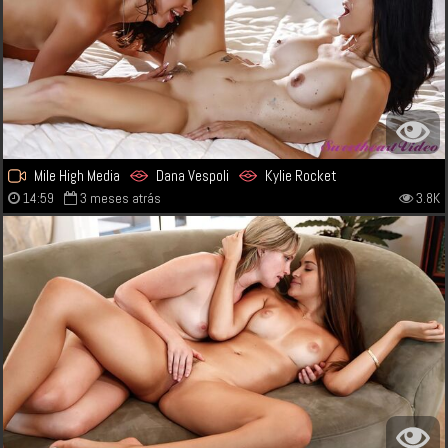
Mile High Media
Dana Vespoli
Kylie Rocket
14:59
3 meses atrás
3.8K