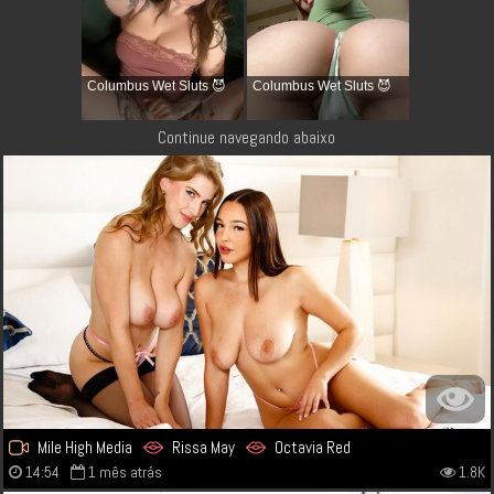
Columbus Wet Sluts 😈
Columbus Wet Sluts 😈
Continue navegando abaixo
Mile High Media
Rissa May
Octavia Red
14:54
1 mês atrás
1.8K