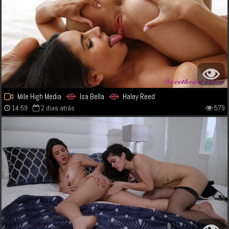
Mile High Media
Isa Bella
Haley Reed
14:59
2 dias atrás
579