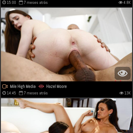
15:00
7 meses atrás
4.8K
Mile High Media
Hazel Moore
14:45
7 meses atrás
13K