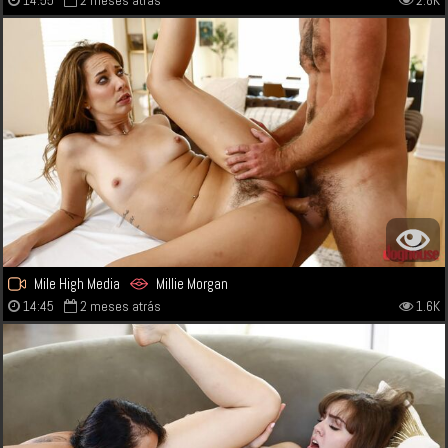
14:55
2 meses atrás
2.8K
Mile High Media
Millie Morgan
14:45
2 meses atrás
1.6K