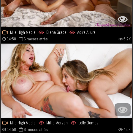
Mile High Media
Diana Grace
Adira Allure
14:58
6 meses atrás
5.2K
Mile High Media
Millie Morgan
Lolly Dames
14:58
6 meses atrás
4.5K