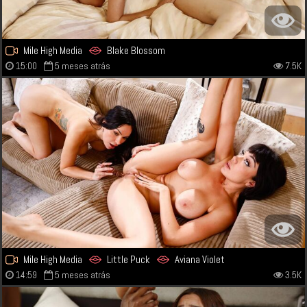
Mile High Media
Blake Blossom
15:00
5 meses atrás
7.5K
Mile High Media
Little Puck
Aviana Violet
14:59
5 meses atrás
3.5K