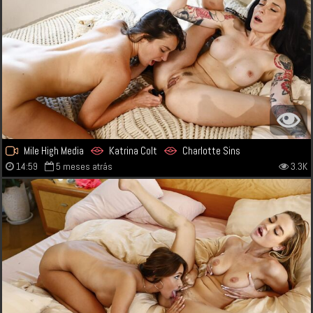
Mile High Media
Katrina Colt
Charlotte Sins
14:59
5 meses atrás
3.3K