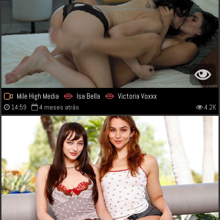
Mile High Media
Isa Bella
Victoria Voxxx
14:59
4 meses atrás
4.2K