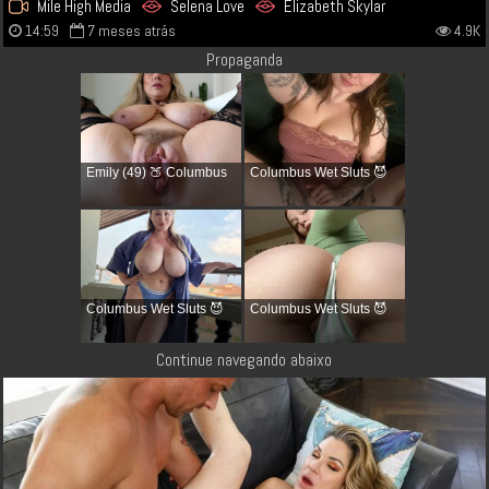
Mile High Media
Selena Love
Elizabeth Skylar
14:59
7 meses atrás
4.9K
Propaganda
Emily (49) 🍑 Columbus
Columbus Wet Sluts 😈
Columbus Wet Sluts 😈
Columbus Wet Sluts 😈
Continue navegando abaixo