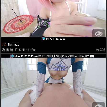
Hamezo
15:10
6 dias atrás
325