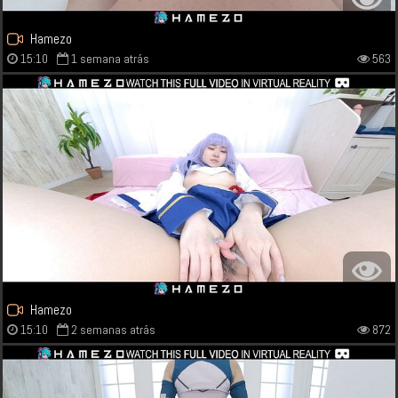
Hamezo
15:10
1 semana atrás
563
Hamezo
15:10
2 semanas atrás
872