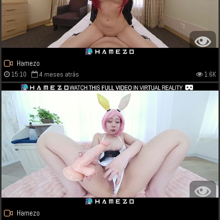
Hamezo
15:10
4 meses atrás
1.6K
Hamezo