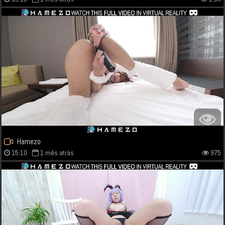
Hamezo
15:10
1 mês atrás
975