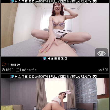
Hamezo
15:10
1 mês atrás
895