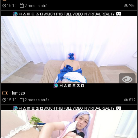
15:10
2 meses atrás
795
Hamezo
15:10
2 meses atrás
912