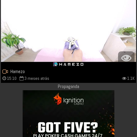
Hamezo
15:10
3 meses atrás
1.1K
Propaganda