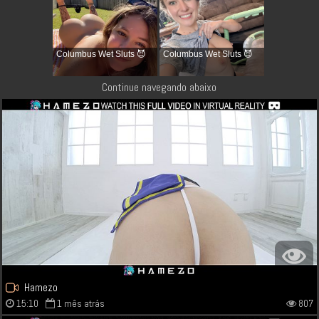
Columbus Wet Sluts 😈
Columbus Wet Sluts 😈
Continue navegando abaixo
Hamezo
15:10
1 mês atrás
807