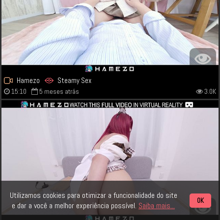
Hamezo
Steamy Sex
15:10
5 meses atrás
3.0K
Utilizamos cookies para otimizar a funcionalidade do site
OK
e dar a você a melhor experiência possível.
Saiba mais...