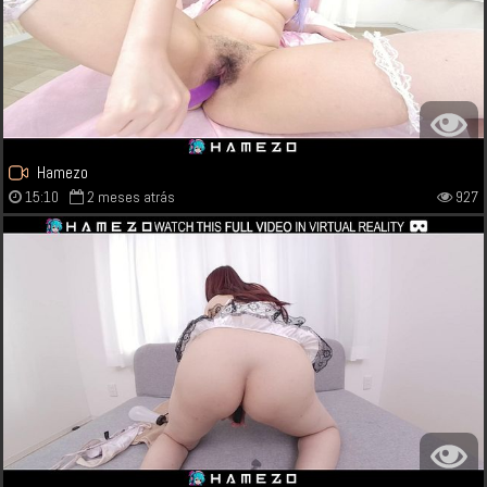
Hamezo
15:10
2 meses atrás
927