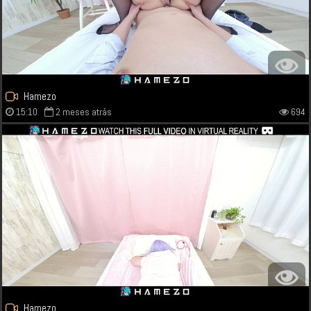
Hamezo
15:10
2 meses atrás
694
Hamezo