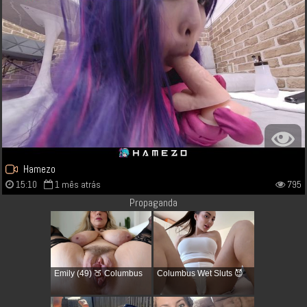
Hamezo
15:10
1 mês atrás
795
Propaganda
Emily (49) 🍑 Columbus
Columbus Wet Sluts 😈