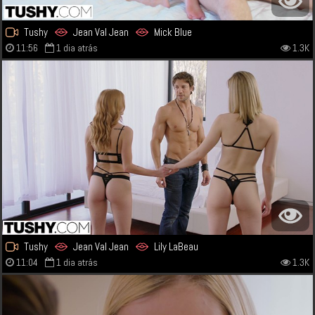
Tushy
Jean Val Jean
Mick Blue
11:56
1 dia atrás
1.3K
Tushy
Jean Val Jean
Lily LaBeau
11:04
1 dia atrás
1.3K