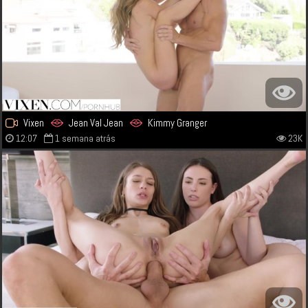
Vixen
Jean Val Jean
Kimmy Granger
12:07
1 semana atrás
23K