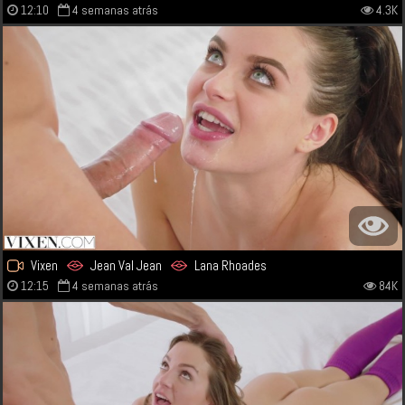
12:10
4 semanas atrás
4.3K
Vixen
Jean Val Jean
Lana Rhoades
12:15
4 semanas atrás
84K