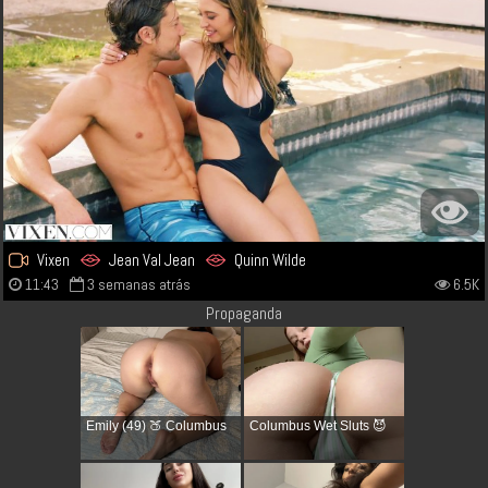
Vixen
Jean Val Jean
Quinn Wilde
11:43
3 semanas atrás
6.5K
Propaganda
Emily (49) 🍑 Columbus
Columbus Wet Sluts 😈