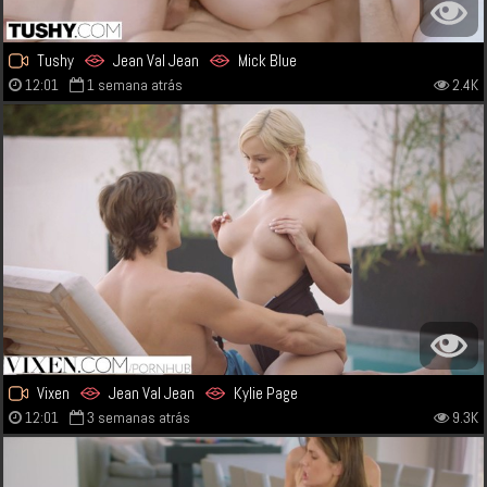
Tushy
Jean Val Jean
Mick Blue
12:01
1 semana atrás
2.4K
Vixen
Jean Val Jean
Kylie Page
12:01
3 semanas atrás
9.3K