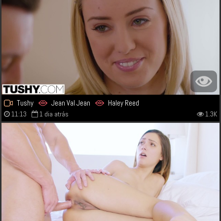
Tushy
Jean Val Jean
Haley Reed
11:13
1 dia atrás
1.3K