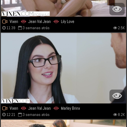
Vixen
Jean Val Jean
Lily Love
11:39
3 semanas atrás
2.5K
Vixen
Jean Val Jean
Marley Brinx
12:21
3 semanas atrás
8.2K