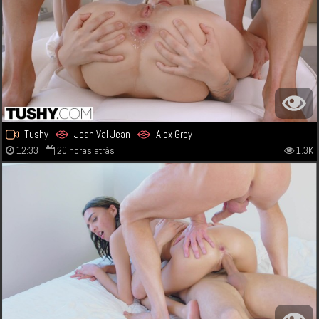
Tushy
Jean Val Jean
Alex Grey
12:33
20 horas atrás
1.3K