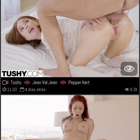
Tushy
Jean Val Jean
Pepper Hart
11:33
4 dias atrás
9.2K