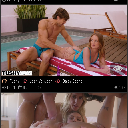
11:52
6 dias atrás
1.6K
Tushy
Jean Val Jean
Daisy Stone
12:01
6 dias atrás
1.8K