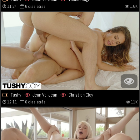
11:24
6 dias atrás
1.6K
Tushy
Jean Val Jean
Christian Clay
12:11
6 dias atrás
11K