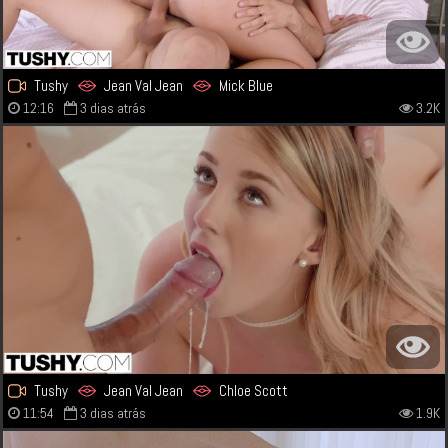
Tushy
Jean Val Jean
Mick Blue
12:16
3 dias atrás
3.2K
Tushy
Jean Val Jean
Chloe Scott
11:54
3 dias atrás
1.9K