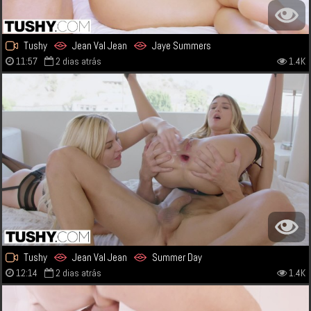
Tushy
Jean Val Jean
Jaye Summers
11:57
2 dias atrás
1.4K
Tushy
Jean Val Jean
Summer Day
12:14
2 dias atrás
1.4K