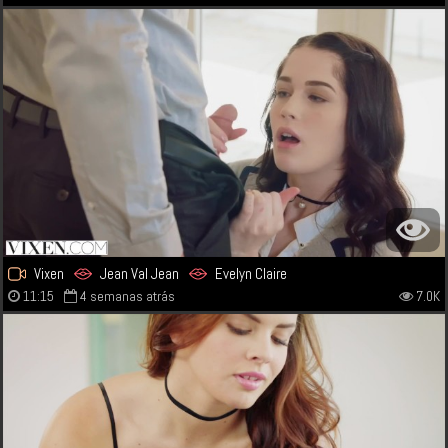
Vixen
Jean Val Jean
Evelyn Claire
11:15
4 semanas atrás
7.0K