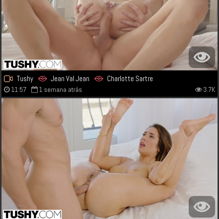
Tushy
Jean Val Jean
Charlotte Sartre
11:57
1 semana atrás
3.7K