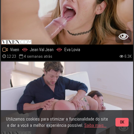
Vixen
Jean Val Jean
Eva Lovia
12:23
4 semanas atrás
6.3K
Utilizamos cookies para otimizar a funcionalidade do site
OK
e dar a você a melhor experiência possível.
Saiba mais...