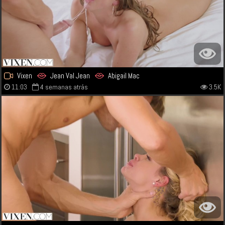
Vixen
Jean Val Jean
Abigail Mac
11:03
4 semanas atrás
3.5K