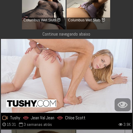
Columbus Wet Sluts 😈
Columbus Wet Sluts 😈
Continue navegando abaixo
Tushy
Jean Val Jean
Chloe Scott
15:31
3 semanas atrás
3.9K