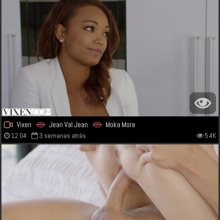
Vixen
Jean Val Jean
Moka Mora
12:04
3 semanas atrás
5.4K