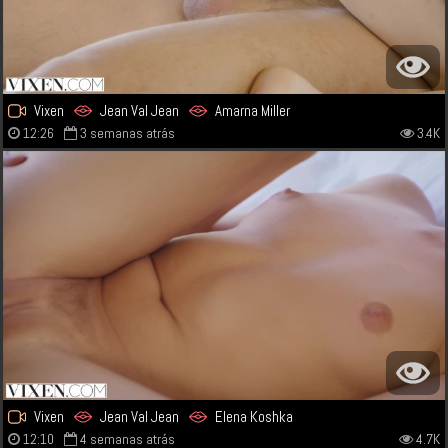
Vixen
Jean Val Jean
Amarna Miller
12:26
3 semanas atrás
3.4K
Vixen
Jean Val Jean
Elena Koshka
12:10
4 semanas atrás
4.7K