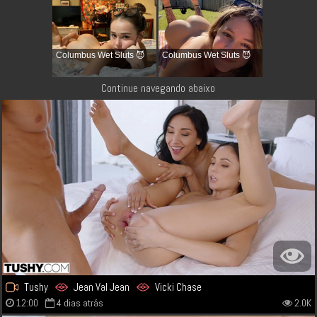
Columbus Wet Sluts 😈
Columbus Wet Sluts 😈
Continue navegando abaixo
Tushy
Jean Val Jean
Vicki Chase
12:00
4 dias atrás
2.0K