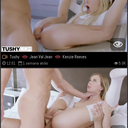
Tushy
Jean Val Jean
Kenzie Reeves
12:01
1 semana atrás
5.0K