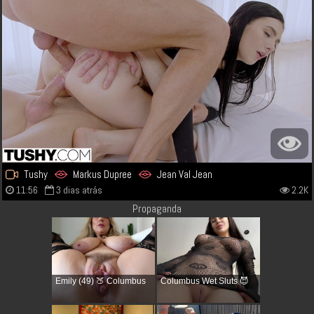
Tushy
Markus Dupree
Jean Val Jean
11:56
3 dias atrás
2.2K
Propaganda
Emily (49) 🍑 Columbus
Columbus Wet Sluts 😈