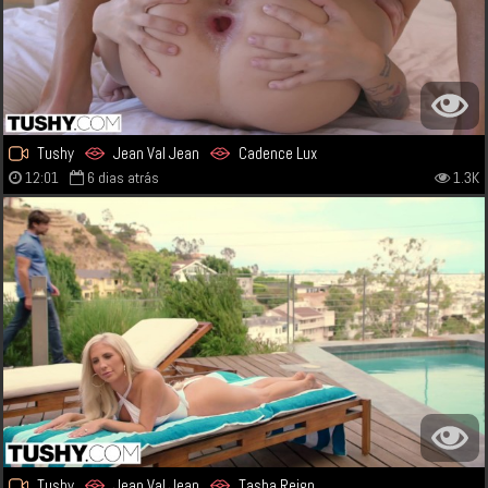
Tushy
Jean Val Jean
Cadence Lux
12:01
6 dias atrás
1.3K
Tushy
Jean Val Jean
Tasha Reign