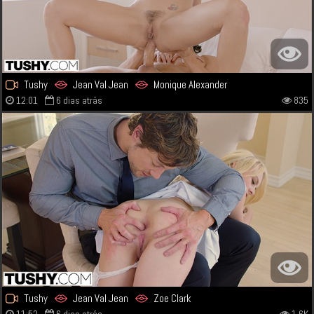
Tushy
Jean Val Jean
Monique Alexander
12:01
6 dias atrás
835
Tushy
Jean Val Jean
Zoe Clark