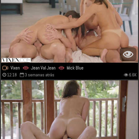
Vixen
Jean Val Jean
Mick Blue
12:18
3 semanas atrás
6.6K