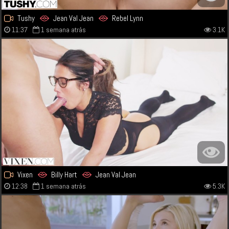
Tushy
Jean Val Jean
Rebel Lynn
11:37
1 semana atrás
3.1K
Vixen
Billy Hart
Jean Val Jean
12:38
1 semana atrás
5.3K