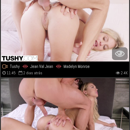
Tushy
Jean Val Jean
Madelyn Monroe
11:45
2 dias atrás
2.4K