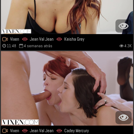
Vixen
Jean Val Jean
Keisha Grey
11:48
4 semanas atrás
4.3K
Vixen
Jean Val Jean
Cadey Mercury