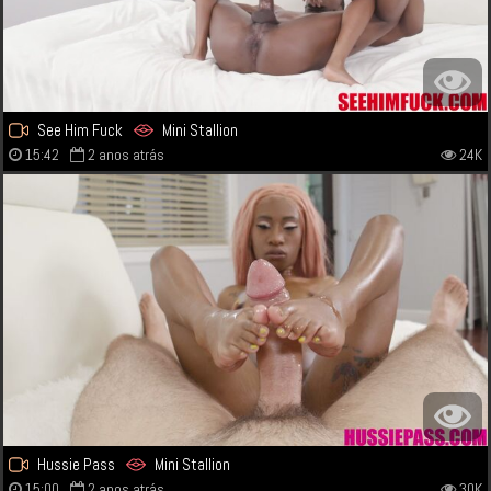
See Him Fuck
Mini Stallion
15:42
2 anos atrás
24K
Hussie Pass
Mini Stallion
15:00
2 anos atrás
30K