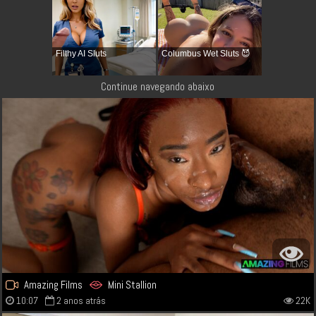
Filthy AI Sluts
Columbus Wet Sluts 😈
Continue navegando abaixo
Amazing Films
Mini Stallion
10:07
2 anos atrás
22K