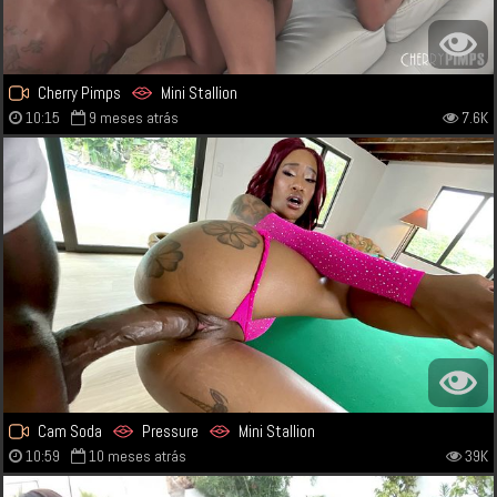
Cherry Pimps
Mini Stallion
10:15
9 meses atrás
7.6K
Cam Soda
Pressure
Mini Stallion
10:59
10 meses atrás
39K