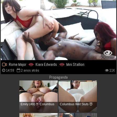
Rome Major
Kiara Edwards
Mini Stallion
14:59
2 anos atrás
11K
Propaganda
Emily (49) 🍑 Columbus
Columbus Wet Sluts 😈