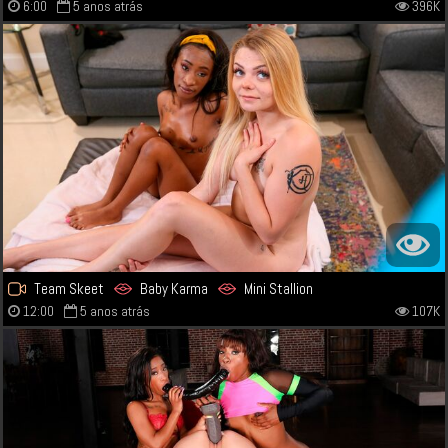
6:00
5 anos atrás
396K
Team Skeet
Baby Karma
Mini Stallion
12:00
5 anos atrás
107K