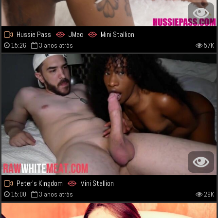
Hussie Pass
JMac
Mini Stallion
15:26
3 anos atrás
57K
Peter’s Kingdom
Mini Stallion
15:00
3 anos atrás
29K