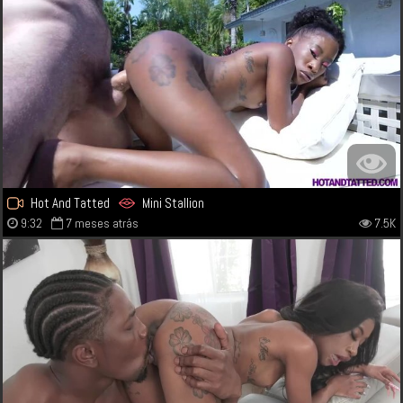
Hot And Tatted
Mini Stallion
9:32
7 meses atrás
7.5K