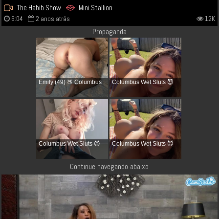
The Habib Show
Mini Stallion
6:04
2 anos atrás
12K
Propaganda
Emily (49) 🍑 Columbus
Columbus Wet Sluts 😈
Columbus Wet Sluts 😈
Columbus Wet Sluts 😈
Continue navegando abaixo