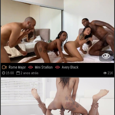
Rome Major
Mini Stallion
Avery Black
15:00
2 anos atrás
21K