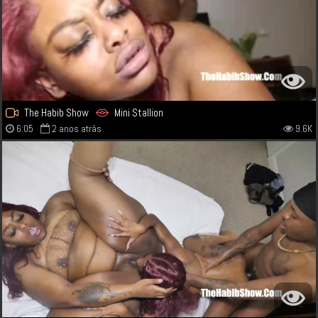
The Habib Show
Mini Stallion
6:05
2 anos atrás
9.6K