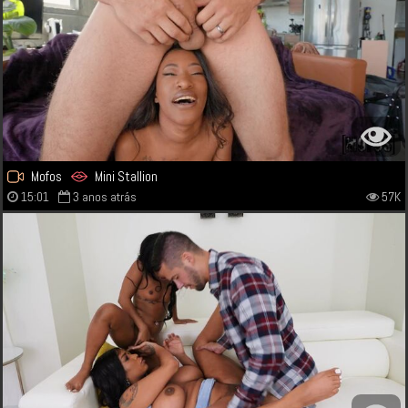
Mofos
Mini Stallion
15:01
3 anos atrás
57K