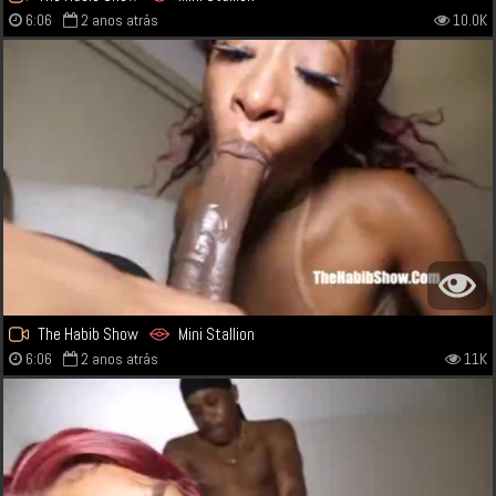
6:06
2 anos atrás
10.0K
The Habib Show
Mini Stallion
6:06
2 anos atrás
11K