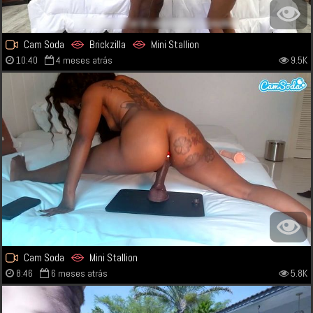
Cam Soda
Brickzilla
Mini Stallion
10:40
4 meses atrás
9.5K
Cam Soda
Mini Stallion
8:46
6 meses atrás
5.8K