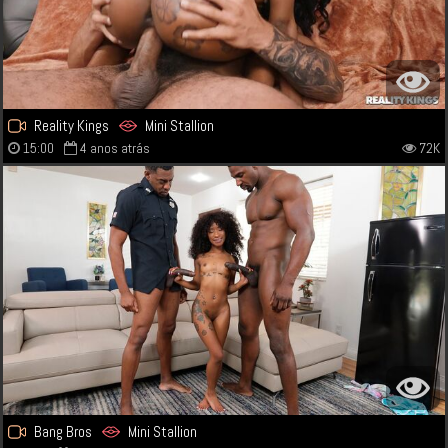
Reality Kings
Mini Stallion
15:00
4 anos atrás
72K
Bang Bros
Mini Stallion