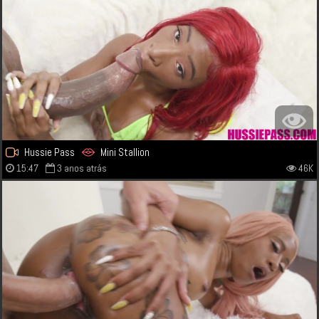
Hussie Pass
Mini Stallion
15:47
3 anos atrás
46K