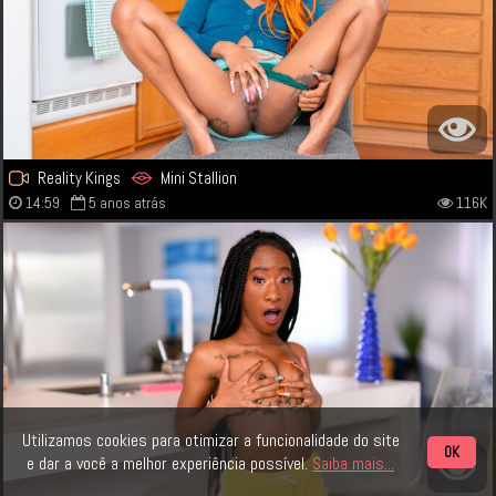
Reality Kings
Mini Stallion
14:59
5 anos atrás
116K
Utilizamos cookies para otimizar a funcionalidade do site
OK
e dar a você a melhor experiência possível.
Saiba mais...