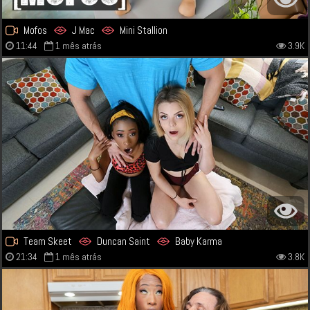
Mofos
J Mac
Mini Stallion
11:44
1 mês atrás
3.9K
Team Skeet
Duncan Saint
Baby Karma
21:34
1 mês atrás
3.8K