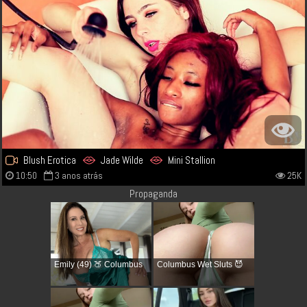
Blush Erotica
Jade Wilde
Mini Stallion
10:50
3 anos atrás
25K
Propaganda
Emily (49) 🍑 Columbus
Columbus Wet Sluts 😈