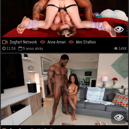
Dogfart Network
Anne Amari
Mini Stallion
11:59
5 anos atrás
146K