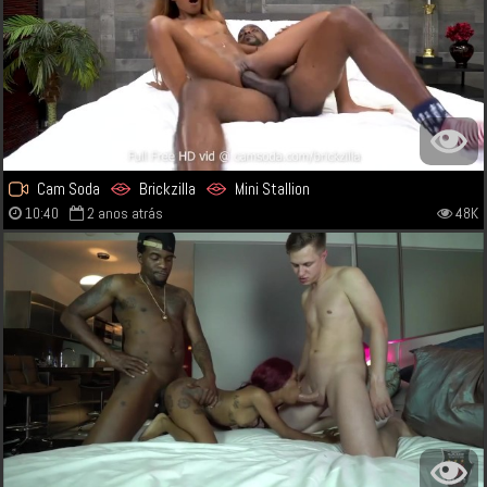
Cam Soda
Brickzilla
Mini Stallion
10:40
2 anos atrás
48K