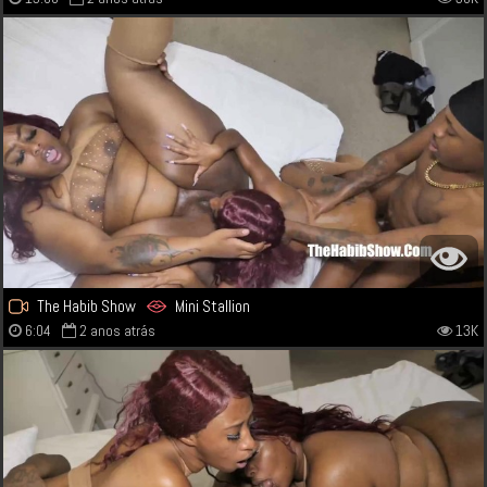
The Habib Show
Mini Stallion
6:04
2 anos atrás
13K