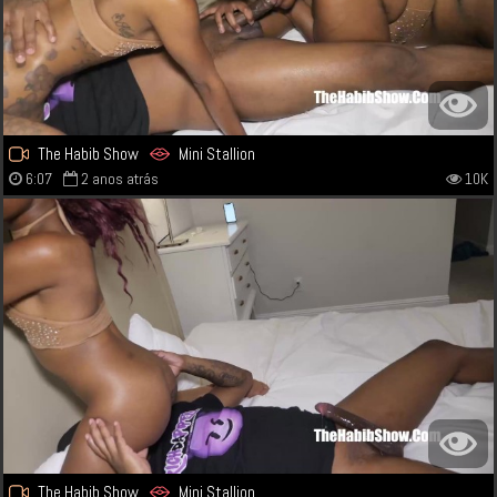
The Habib Show
Mini Stallion
6:07
2 anos atrás
10K
The Habib Show
Mini Stallion