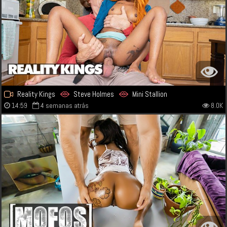
Reality Kings
Steve Holmes
Mini Stallion
14:59
4 semanas atrás
8.0K