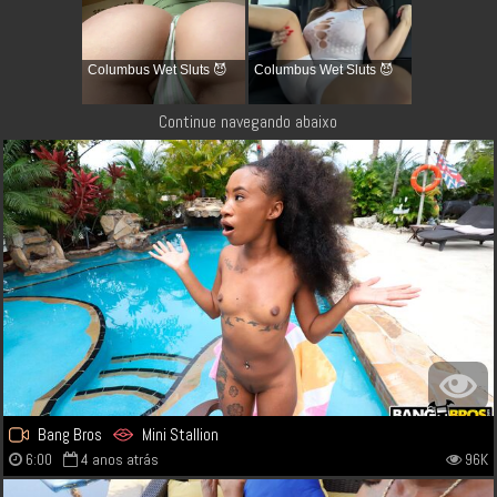
Columbus Wet Sluts 😈
Columbus Wet Sluts 😈
Continue navegando abaixo
Bang Bros
Mini Stallion
6:00
4 anos atrás
96K