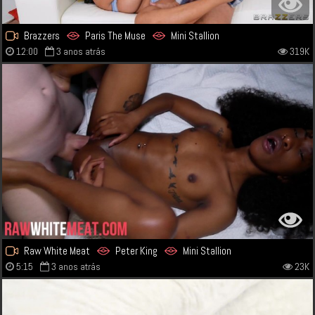
Brazzers
Paris The Muse
Mini Stallion
12:00
3 anos atrás
319K
Raw White Meat
Peter King
Mini Stallion
5:15
3 anos atrás
23K