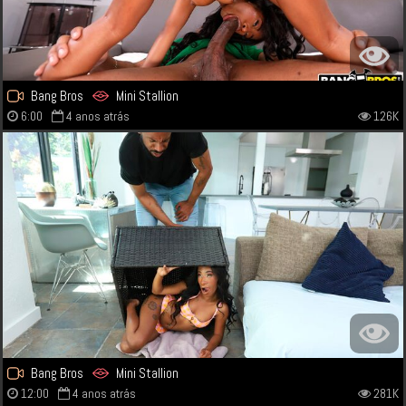
Bang Bros
Mini Stallion
6:00
4 anos atrás
126K
Bang Bros
Mini Stallion
12:00
4 anos atrás
281K