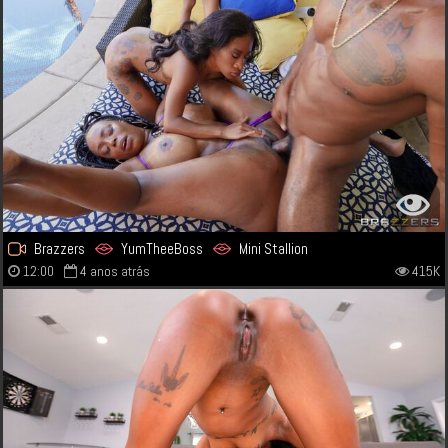
Brazzers
YumTheeBoss
Mini Stallion
12:00
4 anos atrás
415K