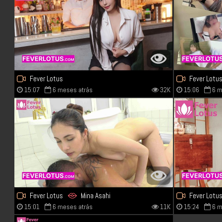
Fever Lotus
Fever Lotu
15:07
6 meses atrás
32K
15:06
6 m
Fever Lotus
Mina Asahi
Fever Lotu
15:01
6 meses atrás
11K
15:24
6 m