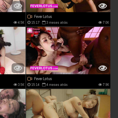
Fever Lotus
4.5K
15:17
3 meses atrás
7.0K
Fever Lotus
3.5K
15:14
4 meses atrás
7.9K