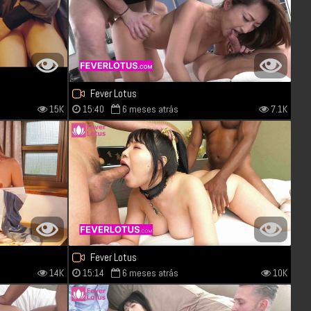
Fever Lotus
15K
15:40
6 meses atrás
7.1K
Fever Lotus
14K
15:14
6 meses atrás
10K