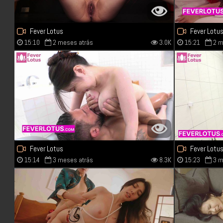
Fever Lotus
Fever Lotu
15:10
2 meses atrás
3.0K
15:21
2 m
Fever Lotus
Fever Lotu
15:14
3 meses atrás
8.3K
15:23
3 m