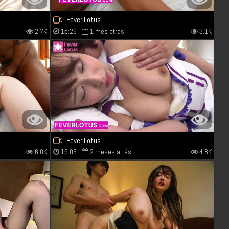
Fever Lotus
2.7K
15:26
1 mês atrás
3.1K
Fever Lotus
6.0K
15:06
2 meses atrás
4.8K