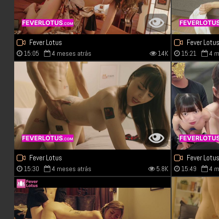
Fever Lotus
Fever Lotu
15:05
4 meses atrás
14K
15:21
4 m
Fever Lotus
Fever Lotu
15:30
4 meses atrás
5.8K
15:49
4 m