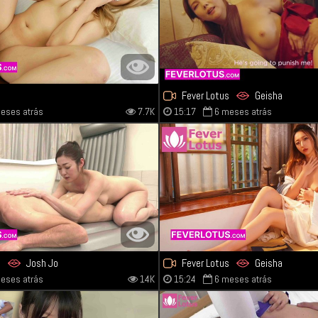
s
Fever Lotus
Geisha
eses atrás
7.7K
15:17
6 meses atrás
s
Josh Jo
Fever Lotus
Geisha
eses atrás
14K
15:24
6 meses atrás