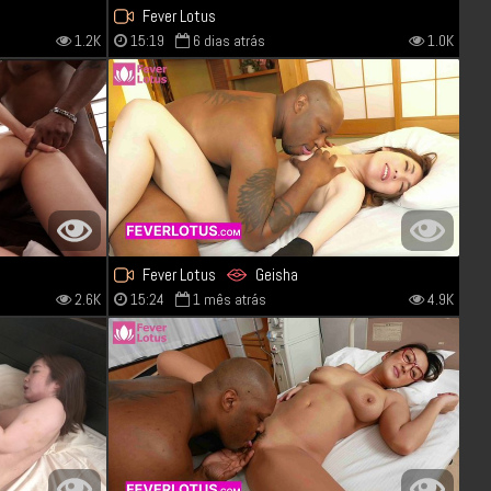
Fever Lotus
1.2K
15:19
6 dias atrás
1.0K
Fever Lotus
Geisha
2.6K
15:24
1 mês atrás
4.9K