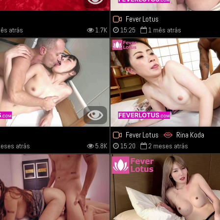
s
Fever Lotus
ês atrás
1.7K
15:25
1 mês atrás
s
Fever Lotus
Rina Koda
eses atrás
5.8K
15:20
2 meses atrás