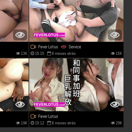
Fever Lotus
Service
13K
15:15
6 meses atrás
15K
Fever Lotus
19K
15:12
6 meses atrás
29K