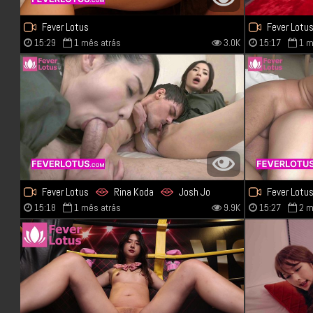
Fever Lotus
Fever Lotu
15:29
1 mês atrás
3.0K
15:17
1 m
Fever Lotus
Rina Koda
Josh Jo
Fever Lotu
15:18
1 mês atrás
9.9K
15:27
2 m