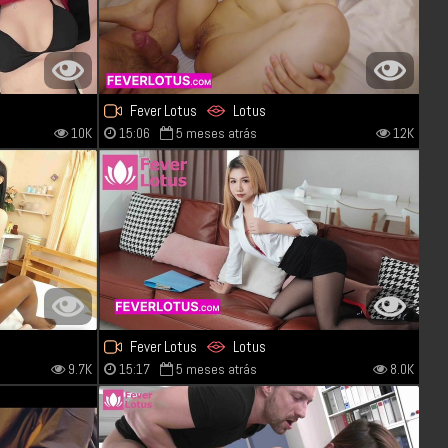
Fever Lotus
Lotus
10K
15:06
5 meses atrás
12K
Fever Lotus
Lotus
9.7K
15:17
5 meses atrás
8.0K