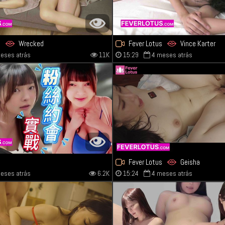
s
Wrecked
Fever Lotus
Vince Karter
eses atrás
11K
15:29
4 meses atrás
s
Fever Lotus
Geisha
eses atrás
6.2K
15:24
4 meses atrás