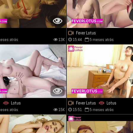
s
Fever Lotus
eses atrás
13K
15:44
5 meses atrás
s
Lotus
Fever Lotus
Lotus
eses atrás
15K
15:51
5 meses atrás