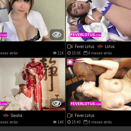
s
Fever Lotus
Lotus
eses atrás
11K
15:06
6 meses atrás
s
Geisha
Fever Lotus
eses atrás
14K
15:40
6 meses atrás