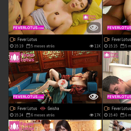
Fever Lotus
Fever Lotu
15:19
5 meses atrás
11K
15:15
5 m
Fever Lotus
Geisha
Fever Lotu
15:24
6 meses atrás
17K
15:40
6 m