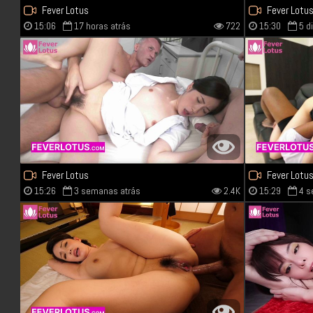
Fever Lotus
Fever Lotu
15:06
17 horas atrás
722
15:30
5 d
Fever Lotus
Fever Lotu
15:26
3 semanas atrás
2.4K
15:29
4 s