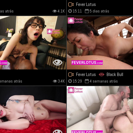
s
Fever Lotus
ias atrás
4.1K
15:11
5 dias atrás
s
Fever Lotus
Black Bull
emanas atrás
3.4K
15:29
4 semanas atrás