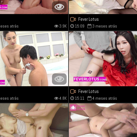
s
Fever Lotus
eses atrás
3.9K
15:09
3 meses atrás
s
Fever Lotus
eses atrás
4.8K
15:11
4 meses atrás