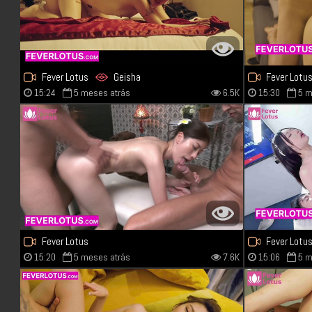
Fever Lotus
Geisha
Fever Lotu
15:24
5 meses atrás
6.5K
15:30
5 m
Fever Lotus
Fever Lotu
15:20
5 meses atrás
7.6K
15:06
5 m