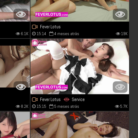
Fever Lotus
6.1K
15:14
4 meses atrás
19K
Fever Lotus
Service
8.2K
15:15
5 meses atrás
5.7K