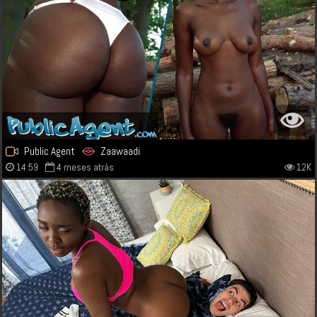
Public Agent
Zaawaadi
14:59
4 meses atrás
12K