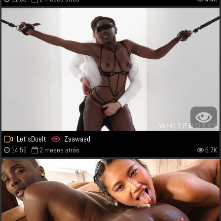
Let'sDoeIt
Zaawaadi
14:59
2 meses atrás
5.7K