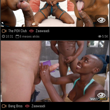
The POV Club
Zaawaadi
10:31
6 meses atrás
5.5K
Bang Bros
Zaawaadi