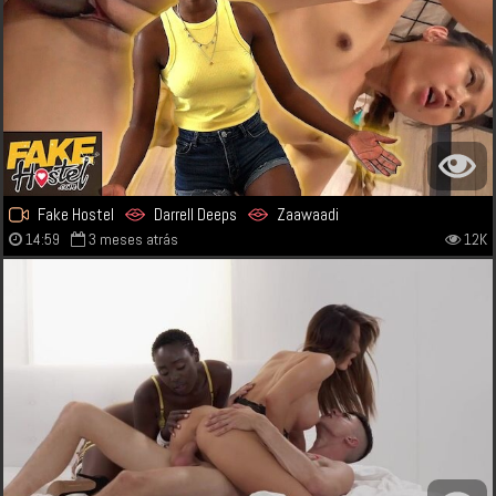
Fake Hostel
Darrell Deeps
Zaawaadi
14:59
3 meses atrás
12K