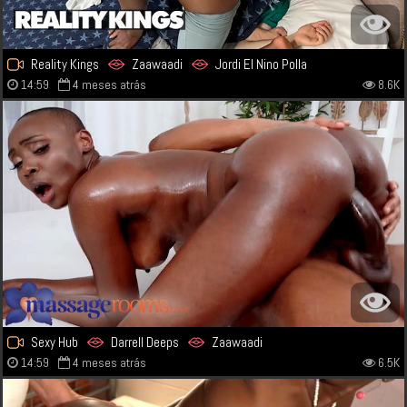
Reality Kings
Zaawaadi
Jordi El Nino Polla
14:59
4 meses atrás
8.6K
Sexy Hub
Darrell Deeps
Zaawaadi
14:59
4 meses atrás
6.5K