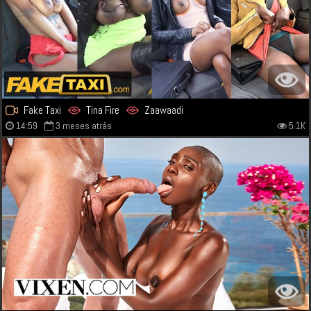
Fake Taxi
Tina Fire
Zaawaadi
14:59
3 meses atrás
5.1K