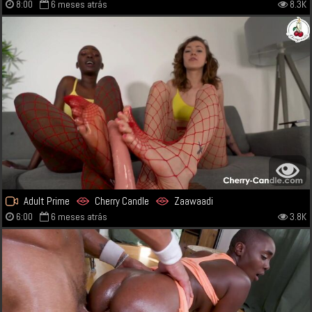
8:00
6 meses atrás
8.3K
Adult Prime
Cherry Candle
Zaawaadi
6:00
6 meses atrás
3.8K