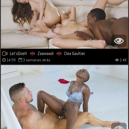
Let'sDoeIt
Zaawaadi
Clea Gaultier
14:59
3 semanas atrás
2.4K