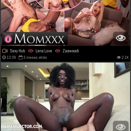
Sexy Hub
Lena Love
Zaawaadi
13:39
3 meses atrás
2.1K