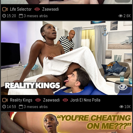
Life Selector
Zaawaadi
15:20
3 meses atrás
2.6K
Reality Kings
Zaawaadi
Jordi El Nino Polla
14:59
3 meses atrás
10K