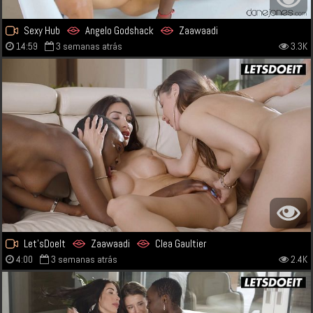
Sexy Hub
Angelo Godshack
Zaawaadi
14:59
3 semanas atrás
3.3K
Let'sDoeIt
Zaawaadi
Clea Gaultier
4:00
3 semanas atrás
2.4K