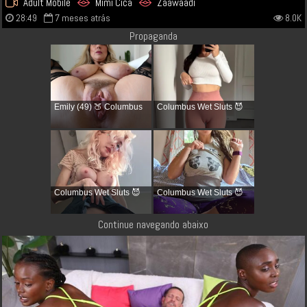
Adult Mobile
Mimi Cica
Zaawaadi
28:49
7 meses atrás
8.0K
Propaganda
Emily (49) 🍑 Columbus
Columbus Wet Sluts 😈
Columbus Wet Sluts 😈
Columbus Wet Sluts 😈
Continue navegando abaixo