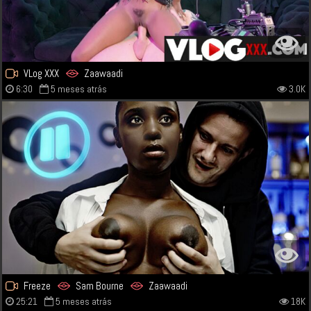
VLog XXX
Zaawaadi
6:30
5 meses atrás
3.0K
Freeze
Sam Bourne
Zaawaadi
25:21
5 meses atrás
18K