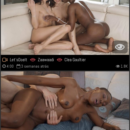
Let'sDoeIt
Zaawaadi
Clea Gaultier
4:00
3 semanas atrás
1.8K