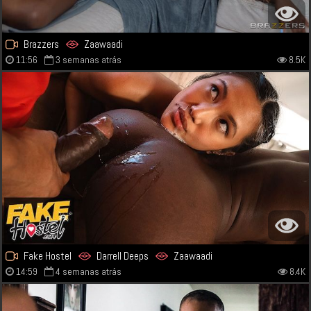
Brazzers
Zaawaadi
11:56
3 semanas atrás
8.5K
Fake Hostel
Darrell Deeps
Zaawaadi
14:59
4 semanas atrás
8.4K