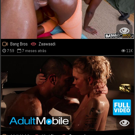
Bang Bros
Zaawaadi
7:59
7 meses atrás
11K