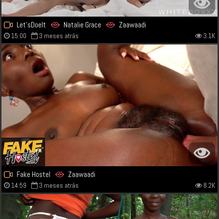
Let'sDoeIt
Natalie Grace
Zaawaadi
15:00
3 meses atrás
3.1K
Fake Hostel
Zaawaadi
14:59
3 meses atrás
8.2K