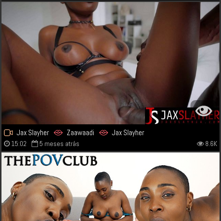
Jax Slayher
Zaawaadi
Jax Slayher
15:02
5 meses atrás
8.6K