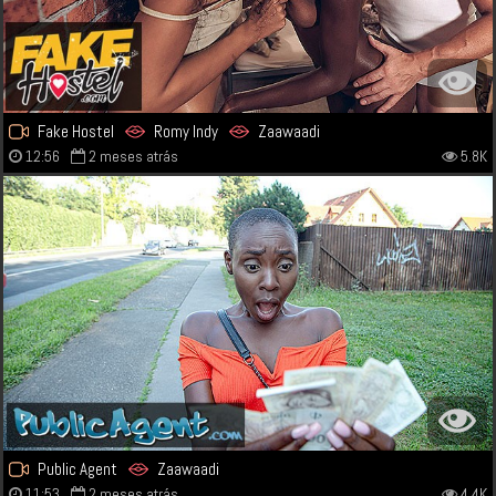
Fake Hostel
Romy Indy
Zaawaadi
12:56
2 meses atrás
5.8K
Public Agent
Zaawaadi
11:53
2 meses atrás
4.4K