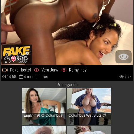
Fake Hostel
Vera Jarw
Romy Indy
14:59
4 meses atrás
7.7K
Propaganda
Emily (49) 🍑 Columbus
Columbus Wet Sluts 😈