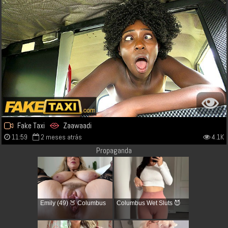
Fake Taxi
Zaawaadi
11:59
2 meses atrás
4.1K
Propaganda
Emily (49) 🍑 Columbus
Columbus Wet Sluts 😈