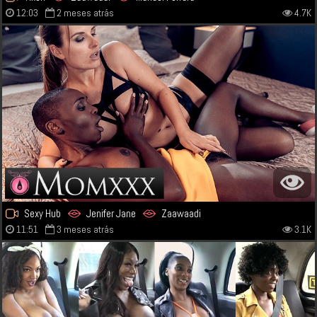
12:03
2 meses atrás
4.7K
Sexy Hub
Jenifer Jane
Zaawaadi
11:51
3 meses atrás
3.1K