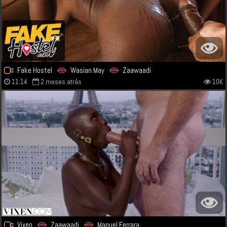
Fake Hostel
Wasian May
Zaawaadi
11:14
2 meses atrás
10K
Vixen
Zaawaadi
Manuel Ferrara