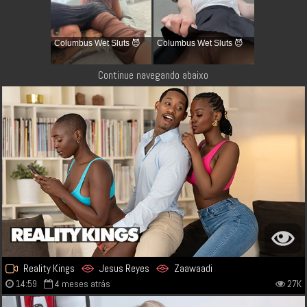
Columbus Wet Sluts 😈
Columbus Wet Sluts 😈
Continue navegando abaixo
Reality Kings
Jesus Reyes
Zaawaadi
14:59
4 meses atrás
27K