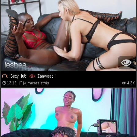
Sexy Hub
Zaawaadi
13:16
4 meses atrás
4.3K